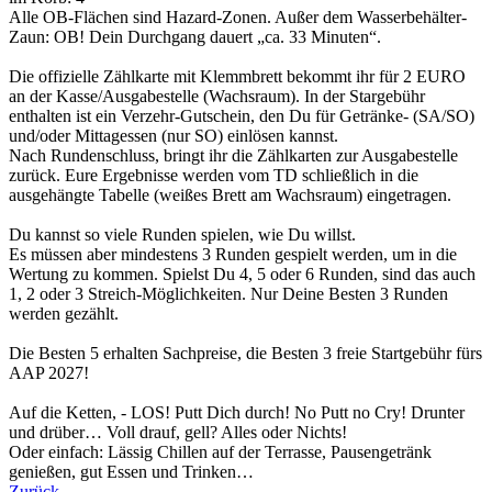
Alle OB-Flächen sind Hazard-Zonen. Außer dem Wasserbehälter-
Zaun: OB! Dein Durchgang dauert „ca. 33 Minuten“.
Die offizielle Zählkarte mit Klemmbrett bekommt ihr für 2 EURO
an der Kasse/Ausgabestelle (Wachsraum). In der Stargebühr
enthalten ist ein Verzehr-Gutschein, den Du für Getränke- (SA/SO)
und/oder Mittagessen (nur SO) einlösen kannst.
Nach Rundenschluss, bringt ihr die Zählkarten zur Ausgabestelle
zurück. Eure Ergebnisse werden vom TD schließlich in die
ausgehängte Tabelle (weißes Brett am Wachsraum) eingetragen.
Du kannst so viele Runden spielen, wie Du willst.
Es müssen aber mindestens 3 Runden gespielt werden, um in die
Wertung zu kommen. Spielst Du 4, 5 oder 6 Runden, sind das auch
1, 2 oder 3 Streich-Möglichkeiten. Nur Deine Besten 3 Runden
werden gezählt.
Die Besten 5 erhalten Sachpreise, die Besten 3 freie Startgebühr fürs
AAP 2027!
Auf die Ketten, - LOS! Putt Dich durch! No Putt no Cry! Drunter
und drüber… Voll drauf, gell? Alles oder Nichts!
Oder einfach: Lässig Chillen auf der Terrasse, Pausengetränk
genießen, gut Essen und Trinken…
Zurück