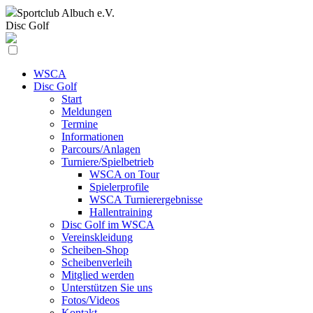
Sportclub
Albuch e.V.
Disc Golf
WSCA
Disc Golf
Start
Meldungen
Termine
Informationen
Parcours/Anlagen
Turniere/Spielbetrieb
WSCA on Tour
Spielerprofile
WSCA Turnierergebnisse
Hallentraining
Disc Golf im WSCA
Vereinskleidung
Scheiben-Shop
Scheibenverleih
Mitglied werden
Unterstützen Sie uns
Fotos/Videos
Kontakt