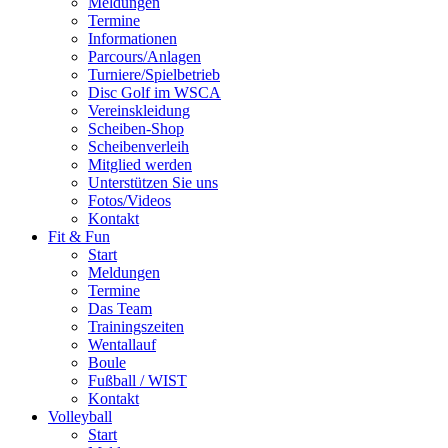
Meldungen
Termine
Informationen
Parcours/Anlagen
Turniere/Spielbetrieb
Disc Golf im WSCA
Vereinskleidung
Scheiben-Shop
Scheibenverleih
Mitglied werden
Unterstützen Sie uns
Fotos/Videos
Kontakt
Fit & Fun
Start
Meldungen
Termine
Das Team
Trainingszeiten
Wentallauf
Boule
Fußball / WIST
Kontakt
Volleyball
Start