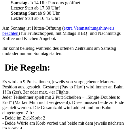
Samstag
ab 14 Uhr Parcours geöffnet
Letzter Start ab 17.30 Uhr!
Sonntag
Start ab 9.30 Uhr.
Letzter Start ab 16.45 Uhr!
Am Sonntag ist Hütten-Öffnung (
extra Veranstaltungshinweis
beachten
) für Frühschoppen, mit Mittags-BBQ- und Nachmittags
Kaffee und Kuchen Angebot
.
Ihr könnt beliebig während des offenen Zeitraums am Samstag
und/oder nur am Sonntag starten.
Die Regeln:
Es wird an 9 Puttstationen, jeweils von vorgegebener Marker-
Position aus, gespielt. Gestartet (Pay to Play!) wird immer an Bahn
1! In (2er), 3er oder max. 4er Flights.
Jeder Teilnehmer spielt mit 2 Putt-Scheiben – „Single-Doubles to
End“ (Marker-Mini nicht vergessen!). Diese müssen beide zu Ende
gespielt werden. Die Gesamtzahl wird addiert und pro Bahn
eingetragen. Z.b.:
- Beide im Ziel-Korb: 2
- Beide Würfe am Korb vorbei und beide mit dem jeweils nächsten
im Korb: 4