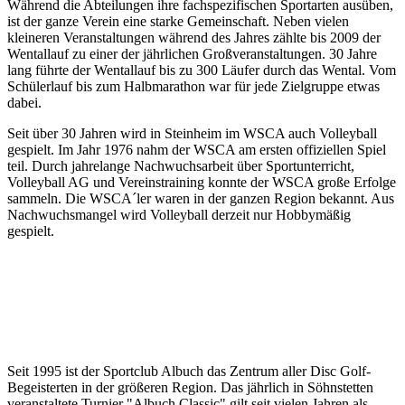
Während die Abteilungen ihre fachspezifischen Sportarten ausüben,
ist der ganze Verein eine starke Gemeinschaft. Neben vielen
kleineren Veranstaltungen während des Jahres zählte bis 2009 der
Wentallauf zu einer der jährlichen Großveranstaltungen. 30 Jahre
lang führte der Wentallauf bis zu 300 Läufer durch das Wental. Vom
Schülerlauf bis zum Halbmarathon war für jede Zielgruppe etwas
dabei.
Seit über 30 Jahren wird in Steinheim im WSCA auch Volleyball
gespielt. Im Jahr 1976 nahm der WSCA am ersten offiziellen Spiel
teil. Durch jahrelange Nachwuchsarbeit über Sportunterricht,
Volleyball AG und Vereinstraining konnte der WSCA große Erfolge
sammeln. Die WSCA´ler waren in der ganzen Region bekannt. Aus
Nachwuchsmangel wird Volleyball derzeit nur Hobbymäßig
gespielt.
Seit 1995 ist der Sportclub Albuch das Zentrum aller Disc Golf-
Begeisterten in der größeren Region. Das jährlich in Söhnstetten
veranstaltete Turnier "Albuch Classic" gilt seit vielen Jahren als