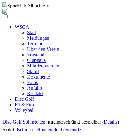
Sportclub
Albuch e.V.
WSCA
Start
Meldungen
Termine
Über den Verein
Vorstand
Clubhaus
Mitglied werden
Skilift
Dokumente
Fotos
Anfahrt
Kontakt
Disc Golf
Fit & Fun
Volleyball
Disc Golf Söhnstetten:
un
eingeschränkt bespielbar (
Details
)
Skilift:
Betrieb in Händen der Gemeinde