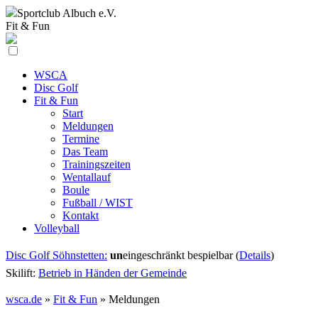
Sportclub
Albuch e.V.
Fit & Fun
WSCA
Disc Golf
Fit & Fun
Start
Meldungen
Termine
Das Team
Trainingszeiten
Wentallauf
Boule
Fußball / WIST
Kontakt
Volleyball
Disc Golf Söhnstetten:
un
eingeschränkt bespielbar (
Details
)
Skilift:
Betrieb in Händen der Gemeinde
wsca.de
»
Fit & Fun
»
Meldungen