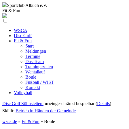
Sportclub
Albuch e.V.
Fit & Fun
WSCA
Disc Golf
Fit & Fun
Start
Meldungen
Termine
Das Team
Trainingszeiten
Wentallauf
Boule
Fußball / WIST
Kontakt
Volleyball
Disc Golf Söhnstetten:
un
eingeschränkt bespielbar (
Details
)
Skilift:
Betrieb in Händen der Gemeinde
wsca.de
»
Fit & Fun
»
Boule