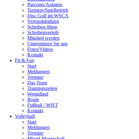
Parcours/Anlagen
Turniere/Spielbetrieb
Disc Golf im WSCA
Vereinskleidung
Scheiben-Shop
Scheibenverleih
Mitglied werden
Unterstützen Sie uns
Fotos/Videos
Kontakt
Fit & Fun
Start
Meldungen
Termine
Das Team
Trainingszeiten
Wentallauf
Boule
Fußball / WIST
Kontakt
Volleyball
Start
Meldungen
Termine
Mixed-Mannschaft