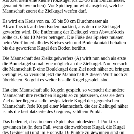
Als Ziel dient eine kleine Holzkugel (ca.25-30 mm Durchmesser,
genannt Schweinchen). Vor Spielbeginn wird ausgelost, welche
Mannschaft zuerst die Zielkugel werfen darf.
Es wird ein Kreis von ca. 35 bis 50 cm Durchmesser als
Abwurfbezirk auf dem Boden markiert, aus dem die Zielkugel
geworfen wird. Die Entfernung der Zielkugel vom Abwurf-kreis
sollte ca. 6 bis 10 Meter betragen. Die Füße des Spielers müssen
beim Wurf innerhalb des Kreises sein und Bodenkontakt behalten
bis die geworfene Kugel den Boden berührt.
Die Mannschaft des Zielkugelwerfers (A) wirft nun auch als erste
die Boulekugel so nah wie möglich an die Zielkugel. Nun versucht
die Mannschaft B eine Boulekugel dem Ziel noch näher zu bringen.
Gelingt es, so versucht jetzt die Mannschaft A diesen Wurf noch zu
überbieten. So geht es weiter bis alle Kugel gespielt sind.
Hat eine Mannschaft alle Kugeln gespielt, so versucht die andere
Mannschaft ihre restlichen Kugeln so zu platzieren, dass sie dem
Ziel näher liegen als die bestplatzierte Kugel der gegnerischen
Mannschaft. Jede Kugel einer Mannschaft, die der Zielkugel näher
ist als die bestplatzierte des Gegners, zählt ein Punkt.
Das bedeutet, dass in einem Spiel also mindestens 1 Punkt zu
gewinnen ist (in dem Fall, wenn die zweitbeste Kugel, die Kugel
des Gegner ist) und im Höchstfall 6 Punkte zu gewinnen sind (in