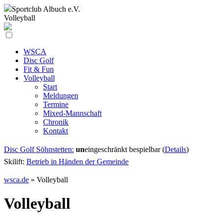
Sportclub
Albuch e.V.
Volleyball
WSCA
Disc Golf
Fit & Fun
Volleyball
Start
Meldungen
Termine
Mixed-Mannschaft
Chronik
Kontakt
Disc Golf Söhnstetten:
un
eingeschränkt bespielbar (
Details
)
Skilift:
Betrieb in Händen der Gemeinde
wsca.de
»
Volleyball
Volleyball