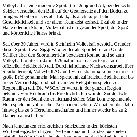
Volleyball ist eine moderne Sportart für Jung und Alt, bei der sechs
Spieler versuchen den Ball auf der Gegnerseite auf den Boden zu
bringen. Hierbei ist sowohl Taktik, als auch körperliche
Geschicklichkeit und vor allem Teamgeist gefragt. Egal ob in der
Halle oder am Strand, Volleyball ist ein gesunder Sport, der Spaß
und körperliche Fitness bringt.
Seit über 30 Jahren wird in Steinheim Volleyball gespielt. Gründer
dieser Sportart war Siggi Wagner der als Sportlehrer am Ort die
Schüler über den Sportunterricht begeistern konnte und so zum
Volleyball führte. Im Jahr 1976 nahm man das erste mal am
offiziellen Spielbetrieb teil. Durch jahrelange Nachwuchsarbeit über
Sportunterricht, Volleyball AG und Vereinstraining konnte man sehr
große Erfolge sammeln. Man spielte mit zahlreichen Steinheimer bis
in der Verbandsliga und nahm an den Relegationsspielen zur
Regionalliga teil. Die WSCA´ler waren in der ganzen Region
bekannt. Von Heilbronn bis Friedrichshafen war der Süddeutsche
Raum vor den Steinheimer niemand sicher. Man konnte spannende
Heimspiele mit zahlreichen Zuschauern sehen. Wir hatten über Jahre
hinweg bis zu 3 Herrenmannschaften und immer wieder bis zu 2
Damenmannschaften.
Nach jahrelangen erfolgreichen Spielzeiten in den höchsten
Württenbergischen Ligen - Verbandsliga und Landesliga spielen
jetzt die WSCA Cracks bei den Senioren und der Freizeitliga mit.