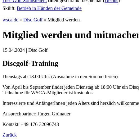
Disc Golf Söhnstetten:
un
eingeschränkt bespielbar (
Details
)
Skilift:
Betrieb in Händen der Gemeinde
wsca.de
»
Disc Golf
»
Mitglied werden
Mitglied werden und mitmache
15.04.2024 | Disc Golf
Discgolf-Training
Dienstags ab 18:00 Uhr. (Ausnahme in den Sommerferien)
Von April bis September findet jeden Dienstag ab 18:00 Uhr ein Discg
Teilnahme für WSCA-Mitglieder ist kostenlos.
Interessierte und AnfängerInnen jeden Alters sind herzlich willkomme
Ansprechpartner: Jürgen Grünauer
Kontakt: +49-176-32096743
Zurück