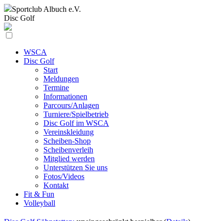
Sportclub
Albuch e.V.
Disc Golf
WSCA
Disc Golf
Start
Meldungen
Termine
Informationen
Parcours/Anlagen
Turniere/Spielbetrieb
Disc Golf im WSCA
Vereinskleidung
Scheiben-Shop
Scheibenverleih
Mitglied werden
Unterstützen Sie uns
Fotos/Videos
Kontakt
Fit & Fun
Volleyball