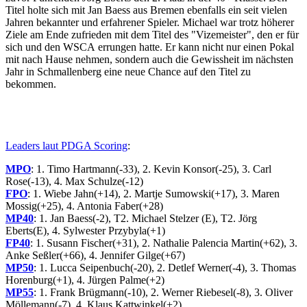
Titel holte sich mit Jan Baess aus Bremen ebenfalls ein seit vielen
Jahren bekannter und erfahrener Spieler. Michael war trotz höherer
Ziele am Ende zufrieden mit dem Titel des "Vizemeister", den er für
sich und den WSCA errungen hatte. Er kann nicht nur einen Pokal
mit nach Hause nehmen, sondern auch die Gewissheit im nächsten
Jahr in Schmallenberg eine neue Chance auf den Titel zu
bekommen.
Leaders laut PDGA Scoring
:
MPO
: 1. Timo Hartmann(-33), 2. Kevin Konsor(-25), 3. Carl
Rose(-13), 4. Max Schulze(-12)
FPO
: 1. Wiebe Jahn(+14), 2. Martje Sumowski(+17), 3. Maren
Mossig(+25), 4. Antonia Faber(+28)
MP40
: 1. Jan Baess(-2), T2. Michael Stelzer (E), T2. Jörg
Eberts(E), 4. Sylwester Przybyla(+1)
FP40
: 1. Susann Fischer(+31), 2. Nathalie Palencia Martin(+62), 3.
Anke Seßler(+66), 4. Jennifer Gilge(+67)
MP50
: 1. Lucca Seipenbuch(-20), 2. Detlef Werner(-4), 3. Thomas
Horenburg(+1), 4. Jürgen Palme(+2)
MP55
: 1. Frank Brügmann(-10), 2. Werner Riebesel(-8), 3. Oliver
Möllemann(-7), 4. Klaus Kattwinkel(+2)