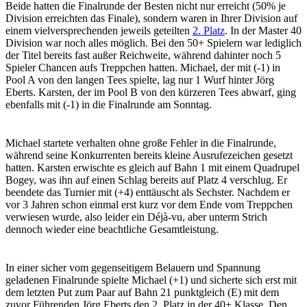
Beide hatten die Finalrunde der Besten nicht nur erreicht (50% je
Division erreichten das Finale), sondern waren in Ihrer Division auf
einem vielversprechenden jeweils geteilten
2. Platz
. In der Master 40
Division war noch alles möglich. Bei den 50+ Spielern war lediglich
der Titel bereits fast außer Reichweite, während dahinter noch 5
Spieler Chancen aufs Treppchen hatten. Michael, der mit (-1) in
Pool A von den langen Tees spielte, lag nur 1 Wurf hinter Jörg
Eberts. Karsten, der im Pool B von den kürzeren Tees abwarf, ging
ebenfalls mit (-1) in die Finalrunde am Sonntag.
Michael startete verhalten ohne große Fehler in die Finalrunde,
während seine Konkurrenten bereits kleine Ausrufezeichen gesetzt
hatten. Karsten erwischte es gleich auf Bahn 1 mit einem Quadrupel
Bogey, was ihn auf einen Schlag bereits auf Platz 4 verschlug. Er
beendete das Turnier mit (+4) enttäuscht als Sechster. Nachdem er
vor 3 Jahren schon einmal erst kurz vor dem Ende vom Treppchen
verwiesen wurde, also leider ein Déjà-vu, aber unterm Strich
dennoch wieder eine beachtliche Gesamtleistung.
In einer sicher vom gegenseitigem Belauern und Spannung
geladenen Finalrunde spielte Michael (+1) und sicherte sich erst mit
dem letzten Put zum Paar auf Bahn 21 punktgleich (E) mit dem
zuvor Führenden Jörg Eberts den 2. Platz in der 40+ Klasse. Den