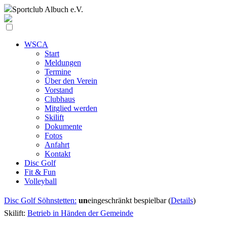
Sportclub
Albuch e.V.
WSCA
Start
Meldungen
Termine
Über den Verein
Vorstand
Clubhaus
Mitglied werden
Skilift
Dokumente
Fotos
Anfahrt
Kontakt
Disc Golf
Fit & Fun
Volleyball
Disc Golf Söhnstetten:
un
eingeschränkt bespielbar (
Details
)
Skilift:
Betrieb in Händen der Gemeinde