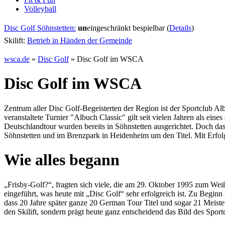
Volleyball
Disc Golf Söhnstetten:
un
eingeschränkt bespielbar (
Details
)
Skilift:
Betrieb in Händen der Gemeinde
wsca.de
»
Disc Golf
»
Disc Golf im WSCA
Disc Golf im WSCA
Zentrum aller Disc Golf-Begeisterten der Region ist der Sportclub Al
veranstaltete Turnier "Albuch Classic" gilt seit vielen Jahren als ei
Deutschlandtour wurden bereits in Söhnstetten ausgerichtet. Doch da
Söhnstetten und im Brenzpark in Heidenheim um den Titel. Mit Erf
Wie alles begann
„Frisby-Golf?“, fragten sich viele, die am 29. Oktober 1995 zum W
eingeführt, was heute mit „Disc Golf“ sehr erfolgreich ist. Zu Begi
dass 20 Jahre später ganze 20 German Tour Titel und sogar 21 Meister
den Skilift, sondern prägt heute ganz entscheidend das Bild des Spor