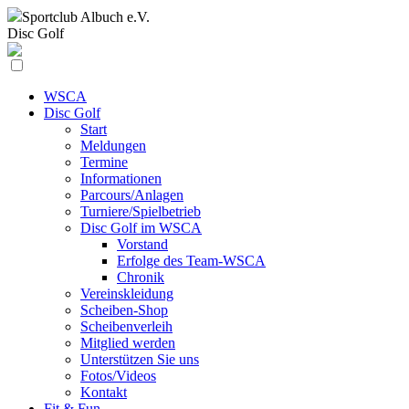
Sportclub
Albuch e.V.
Disc Golf
WSCA
Disc Golf
Start
Meldungen
Termine
Informationen
Parcours/Anlagen
Turniere/Spielbetrieb
Disc Golf im WSCA
Vorstand
Erfolge des Team-WSCA
Chronik
Vereinskleidung
Scheiben-Shop
Scheibenverleih
Mitglied werden
Unterstützen Sie uns
Fotos/Videos
Kontakt
Fit & Fun