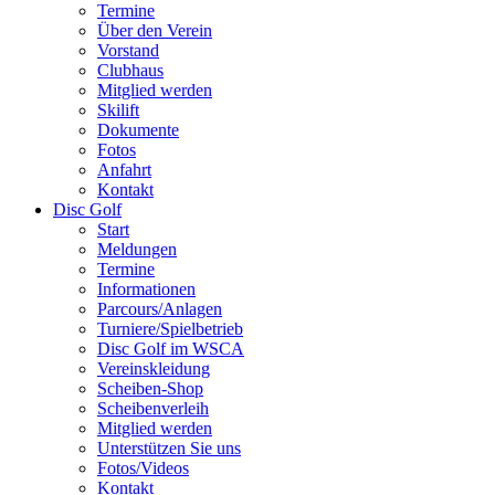
Termine
Über den Verein
Vorstand
Clubhaus
Mitglied werden
Skilift
Dokumente
Fotos
Anfahrt
Kontakt
Disc Golf
Start
Meldungen
Termine
Informationen
Parcours/Anlagen
Turniere/Spielbetrieb
Disc Golf im WSCA
Vereinskleidung
Scheiben-Shop
Scheibenverleih
Mitglied werden
Unterstützen Sie uns
Fotos/Videos
Kontakt