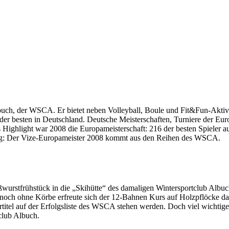
buch, der WSCA. Er bietet neben Volleyball, Boule und Fit&Fun-Aktivit
nes der besten in Deutschland. Deutsche Meisterschaften, Turniere der E
s Highlight war 2008 die Europameisterschaft: 216 der besten Spieler
olg: Der Vize-Europameister 2008 kommt aus den Reihen des WSCA.
eißwurstfrühstück in die „Skihütte“ des damaligen Wintersportclub A
nn noch ohne Körbe erfreute sich der 12-Bahnen Kurs auf Holzpflöcke d
titel auf der Erfolgsliste des WSCA stehen werden. Doch viel wichtiger
tclub Albuch.